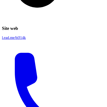
Site web
l.ead.me/bfJ14k