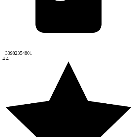
+33982354801
4.4