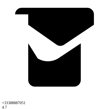
+33388887051
4.7