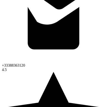
+33388363120
4.5