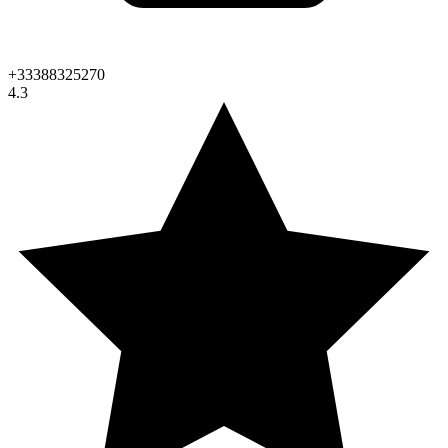
+33388325270
4.3