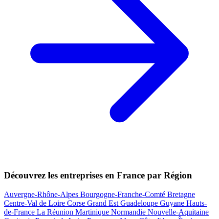
Découvrez les entreprises en France par Région
Auvergne-Rhône-Alpes
Bourgogne-Franche-Comté
Bretagne
Centre-Val de Loire
Corse
Grand Est
Guadeloupe
Guyane
Hauts-
de-France
La Réunion
Martinique
Normandie
Nouvelle-Aquitaine