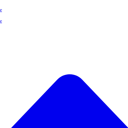
se
se