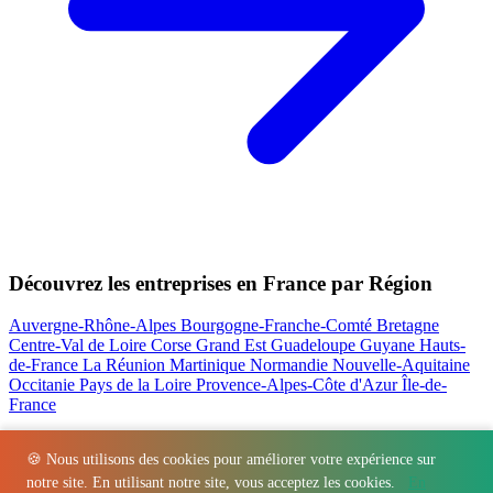
Découvrez les entreprises en France par Région
Auvergne-Rhône-Alpes
Bourgogne-Franche-Comté
Bretagne
Centre-Val de Loire
Corse
Grand Est
Guadeloupe
Guyane
Hauts-
de-France
La Réunion
Martinique
Normandie
Nouvelle-Aquitaine
Occitanie
Pays de la Loire
Provence-Alpes-Côte d'Azur
Île-de-
France
Nos actualités les plus consultées
🍪 Nous utilisons des cookies pour améliorer votre expérience sur
notre site. En utilisant notre site, vous acceptez les cookies.
En
Régions
-
Départements
-
Villes
-
Entreprises
-
Marques
-
Contact
-