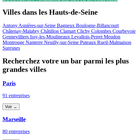
Villes dans les Hauts-de-Seine
Antony
Asnières-sur-Seine
Bagneux
Boulogne-Billancourt
Châtenay-Malabry
Châtillon
Clamart
Clichy
Colombes
Courbevoie
Gennevilliers
Issy-les-Moulineaux
Levallois-Perret
Meudon
Montrouge
Nanterre
Neuilly-sur-Seine
Puteaux
Rueil-Malmaison
Suresnes
Recherchez votre un bar parmi les plus
grandes villes
Paris
91 entreprises
Voir →
Marseille
80 entreprises