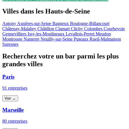
Villes dans les Hauts-de-Seine
Antony
Asnières-sur-Seine
Bagneux
Boulogne-Billancourt
Châtenay-Malabry
Châtillon
Clamart
Clichy
Colombes
Courbevoie
Gennevilliers
Issy-les-Moulineaux
Levallois-Perret
Meudon
Montrouge
Nanterre
Neuilly-sur-Seine
Puteaux
Rueil-Malmaison
Suresnes
Recherchez votre un bar parmi les plus
grandes villes
Paris
91 entreprises
Voir →
Marseille
80 entreprises