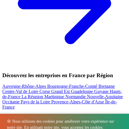
Découvrez les entreprises en France par Région
Auvergne-Rhône-Alpes
Bourgogne-Franche-Comté
Bretagne
Centre-Val de Loire
Corse
Grand Est
Guadeloupe
Guyane
Hauts-
de-France
La Réunion
Martinique
Normandie
Nouvelle-Aquitaine
Occitanie
Pays de la Loire
Provence-Alpes-Côte d'Azur
Île-de-
France
Nos actualités les plus consultées
🍪 Nous utilisons des cookies pour améliorer votre expérience sur
notre site. En utilisant notre site, vous acceptez les cookies.
En