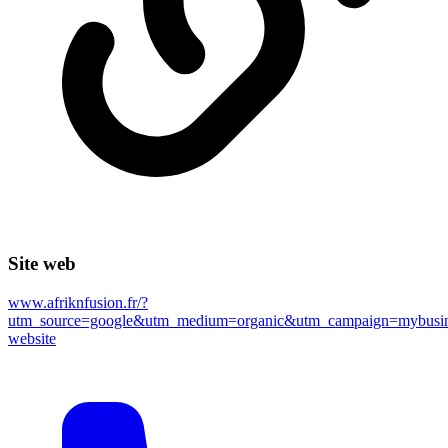
Site web
www.afriknfusion.fr/?
utm_source=google&utm_medium=organic&utm_campaign=mybusin
website