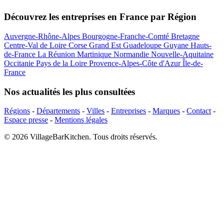
Découvrez les entreprises en France par Région
Auvergne-Rhône-Alpes
Bourgogne-Franche-Comté
Bretagne
Centre-Val de Loire
Corse
Grand Est
Guadeloupe
Guyane
Hauts-
de-France
La Réunion
Martinique
Normandie
Nouvelle-Aquitaine
Occitanie
Pays de la Loire
Provence-Alpes-Côte d'Azur
Île-de-
France
Nos actualités les plus consultées
Régions
-
Départements
-
Villes
-
Entreprises
-
Marques
-
Contact
-
Espace presse
-
Mentions légales
© 2026 VillageBarKitchen. Tous droits réservés.