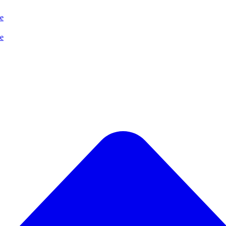
se
se