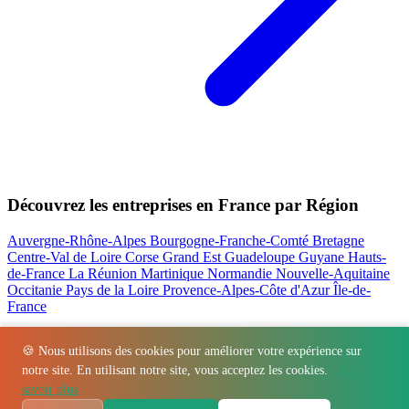
Découvrez les entreprises en France par Région
Auvergne-Rhône-Alpes
Bourgogne-Franche-Comté
Bretagne
Centre-Val de Loire
Corse
Grand Est
Guadeloupe
Guyane
Hauts-
de-France
La Réunion
Martinique
Normandie
Nouvelle-Aquitaine
Occitanie
Pays de la Loire
Provence-Alpes-Côte d'Azur
Île-de-
France
Nos actualités les plus consultées
🍪 Nous utilisons des cookies pour améliorer votre expérience sur
notre site. En utilisant notre site, vous acceptez les cookies.
En
Régions
-
Départements
-
Villes
-
Entreprises
-
Marques
-
Contact
-
savoir plus
Espace presse
-
Mentions légales