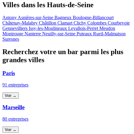
Villes dans les Hauts-de-Seine
Antony
Asnières-sur-Seine
Bagneux
Boulogne-Billancourt
Châtenay-Malabry
Châtillon
Clamart
Clichy
Colombes
Courbevoie
Gennevilliers
Issy-les-Moulineaux
Levallois-Perret
Meudon
Montrouge
Nanterre
Neuilly-sur-Seine
Puteaux
Rueil-Malmaison
Suresnes
Recherchez votre un bar parmi les plus
grandes villes
Paris
91 entreprises
Voir →
Marseille
80 entreprises
Voir →