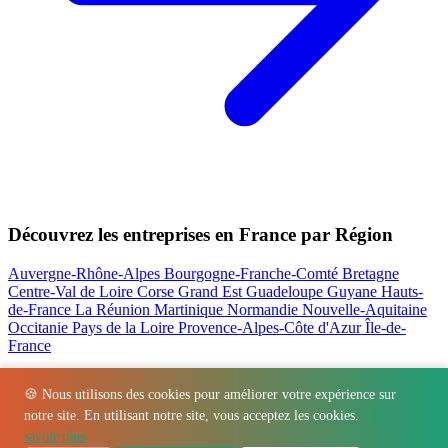
Découvrez les entreprises en France par Région
Auvergne-Rhône-Alpes
Bourgogne-Franche-Comté
Bretagne
Centre-Val de Loire
Corse
Grand Est
Guadeloupe
Guyane
Hauts-
de-France
La Réunion
Martinique
Normandie
Nouvelle-Aquitaine
Occitanie
Pays de la Loire
Provence-Alpes-Côte d'Azur
Île-de-
France
Nos actualités les plus consultées
🍪 Nous utilisons des cookies pour améliorer votre expérience sur
notre site. En utilisant notre site, vous acceptez les cookies.
En
Régions
-
Départements
-
Villes
-
Entreprises
-
Marques
-
Contact
-
savoir plus
Espace presse
-
Mentions légales