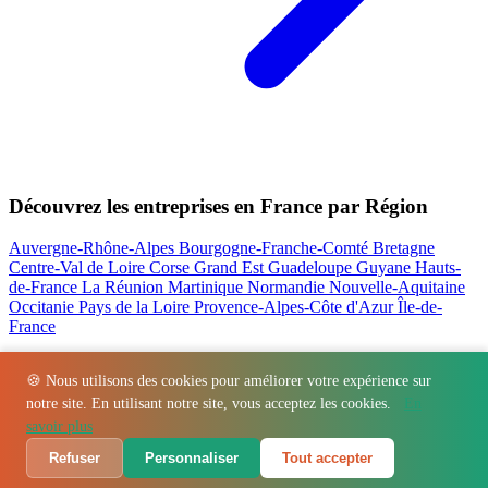
Découvrez les entreprises en France par Région
Auvergne-Rhône-Alpes
Bourgogne-Franche-Comté
Bretagne
Centre-Val de Loire
Corse
Grand Est
Guadeloupe
Guyane
Hauts-
de-France
La Réunion
Martinique
Normandie
Nouvelle-Aquitaine
Occitanie
Pays de la Loire
Provence-Alpes-Côte d'Azur
Île-de-
France
Nos actualités les plus consultées
🍪 Nous utilisons des cookies pour améliorer votre expérience sur
notre site. En utilisant notre site, vous acceptez les cookies.
En
Régions
-
Départements
-
Villes
-
Entreprises
-
Marques
-
Contact
-
savoir plus
Espace presse
-
Mentions légales
Refuser
Personnaliser
Tout accepter
© 2026 VillageBarKitchen. Tous droits réservés.