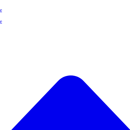
se
se