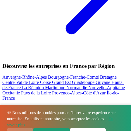
Découvrez les entreprises en France par Région
Auvergne-Rhône-Alpes
Bourgogne-Franche-Comté
Bretagne
Centre-Val de Loire
Corse
Grand Est
Guadeloupe
Guyane
Hauts-
de-France
La Réunion
Martinique
Normandie
Nouvelle-Aquitaine
Occitanie
Pays de la Loire
Provence-Alpes-Côte d'Azur
Île-de-
France
Nos actualités les plus consultées
🍪 Nous utilisons des cookies pour améliorer votre expérience sur
notre site. En utilisant notre site, vous acceptez les cookies.
En
Régions
-
Départements
-
Villes
-
Entreprises
-
Marques
-
Contact
-
savoir plus
Espace presse
-
Mentions légales