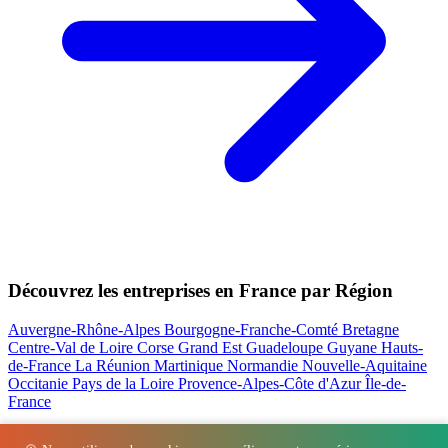
Découvrez les entreprises en France par Région
Auvergne-Rhône-Alpes
Bourgogne-Franche-Comté
Bretagne
Centre-Val de Loire
Corse
Grand Est
Guadeloupe
Guyane
Hauts-
de-France
La Réunion
Martinique
Normandie
Nouvelle-Aquitaine
Occitanie
Pays de la Loire
Provence-Alpes-Côte d'Azur
Île-de-
France
Nos actualités les plus consultées