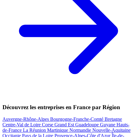
Découvrez les entreprises en France par Région
Auvergne-Rhône-Alpes
Bourgogne-Franche-Comté
Bretagne
Centre-Val de Loire
Corse
Grand Est
Guadeloupe
Guyane
Hauts-
de-France
La Réunion
Martinique
Normandie
Nouvelle-Aquitaine
Occitanie
Pays de la Loire
Provence-Alpes-Côte d'Azur
Île-de-