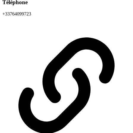
Téléphone
+33764099723