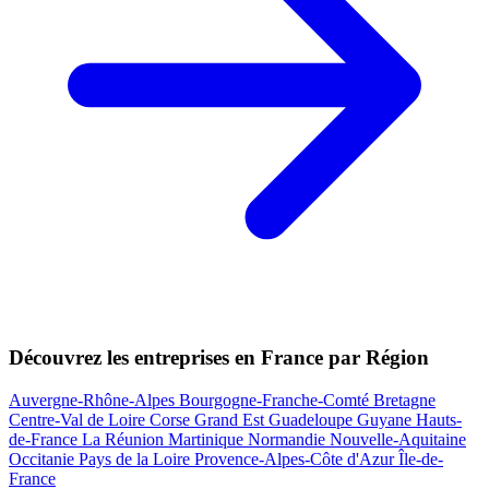
Découvrez les entreprises en France par Région
Auvergne-Rhône-Alpes
Bourgogne-Franche-Comté
Bretagne
Centre-Val de Loire
Corse
Grand Est
Guadeloupe
Guyane
Hauts-
de-France
La Réunion
Martinique
Normandie
Nouvelle-Aquitaine
Occitanie
Pays de la Loire
Provence-Alpes-Côte d'Azur
Île-de-
France