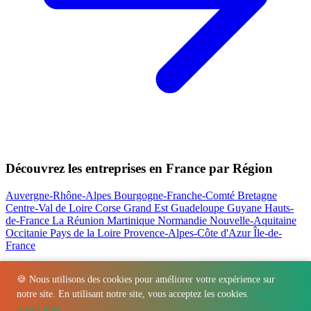
Découvrez les entreprises en France par Région
Auvergne-Rhône-Alpes
Bourgogne-Franche-Comté
Bretagne
Centre-Val de Loire
Corse
Grand Est
Guadeloupe
Guyane
Hauts-
de-France
La Réunion
Martinique
Normandie
Nouvelle-Aquitaine
Occitanie
Pays de la Loire
Provence-Alpes-Côte d'Azur
Île-de-
France
Nos actualités les plus consultées
🍪 Nous utilisons des cookies pour améliorer votre expérience sur
notre site. En utilisant notre site, vous acceptez les cookies.
En
Régions
-
Départements
-
Villes
-
Entreprises
-
Marques
-
Contact
-
savoir plus