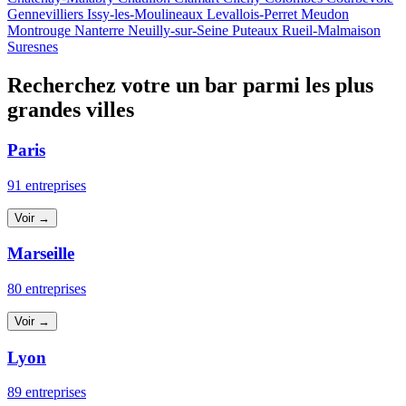
Gennevilliers
Issy-les-Moulineaux
Levallois-Perret
Meudon
Montrouge
Nanterre
Neuilly-sur-Seine
Puteaux
Rueil-Malmaison
Suresnes
Recherchez votre un bar parmi les plus
grandes villes
Paris
91 entreprises
Voir →
Marseille
80 entreprises
Voir →
Lyon
89 entreprises