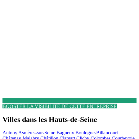
BOOSTER LA VISIBILITÉ DE CETTE ENTREPRISE
Villes dans les Hauts-de-Seine
Antony
Asnières-sur-Seine
Bagneux
Boulogne-Billancourt
Châtenay-Malabry
Châtillon
Clamart
Clichy
Colombes
Courbevoie