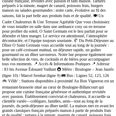
cuisine française, revisités avec passion et faits maison. Tartares
préparés à la minute, magret de canard, poissons frais, burgers
maison ou salades gourmandes : notre carte, évolutive au fil des
saisons, fait la part belle aux produits frais et de qualité. 🍽️ Un
Cadre Chaleureux & Une Terrasse Agréable Que vous choisissiez
de vous installer en salle dans une ambiance cosy ou en terrasse
pour profiter du soleil, O Saint Germain est le lieu parfait pour se
détendre et bien manger. Le service est attentionné, l’atmosphère
décontractée, et l’équipe toujours souriante. 🥐 Du Petit-Déjeuner au
Dîner O Saint Germain vous accueille tout au long de la journée :
pour un café-croissant matinal, un déjeuner rapide, un goûter
gourmand ou un dîner savoureux. Notre bar propose également une
belle sélection de vins, de cocktails et de bières pour accompagner
tous vos moments. 📍 Accès & Informations Pratiques 📍 Adresse
: 83 bis Avenue Édouard Vaillant 🚇 Métro : Boulogne – Jean Jaurès
(ligne 10) / Marcel Sembat (ligne 9) 🚌 Bus : Lignes 52, 123, 126
🚲 Vélib’ : Stations disponibles à proximité Au Bon Vigneron est un
restaurant-brasserie situé au cœur de Boulogne-Billancourt qui
propose une cuisine française généreuse et authentique revisitée
avec passion. Établissement convivial et chaleureux, il accueille sa
clientèle variée—collègues, familles, amis—tout au long de la
journée, du petit-déjeuner au dîner tardif. La maison met en avant les
grands classiques français préparés maison à partir de produits frais
et de qualité : tartares à la minute, magrets de canard, poissons frais,