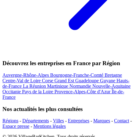
Découvrez les entreprises en France par Région
Auvergne-Rhône-Alpes
Bourgogne-Franche-Comté
Bretagne
Centre-Val de Loire
Corse
Grand Est
Guadeloupe
Guyane
Hauts-
de-France
La Réunion
Martinique
Normandie
Nouvelle-Aquitaine
Occitanie
Pays de la Loire
Provence-Alpes-Côte d'Azur
Île-de-
France
Nos actualités les plus consultées
Régions
-
Départements
-
Villes
-
Entreprises
-
Marques
-
Contact
-
Espace presse
-
Mentions légales
© 2026 VillageBarKitchen. Tous droits réservés.