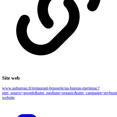
Site web
www.aubureau.fr/restaurant-brasserie/au-bureau-merignac?
utm_source=google&utm_medium=organic&utm_campaign=mybusin
website