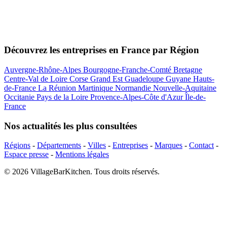
Découvrez les entreprises en France par Région
Auvergne-Rhône-Alpes
Bourgogne-Franche-Comté
Bretagne
Centre-Val de Loire
Corse
Grand Est
Guadeloupe
Guyane
Hauts-
de-France
La Réunion
Martinique
Normandie
Nouvelle-Aquitaine
Occitanie
Pays de la Loire
Provence-Alpes-Côte d'Azur
Île-de-
France
Nos actualités les plus consultées
Régions
-
Départements
-
Villes
-
Entreprises
-
Marques
-
Contact
-
Espace presse
-
Mentions légales
© 2026 VillageBarKitchen. Tous droits réservés.