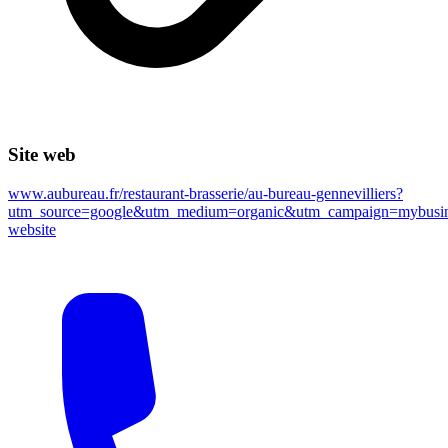
Site web
www.aubureau.fr/restaurant-brasserie/au-bureau-gennevilliers?
utm_source=google&utm_medium=organic&utm_campaign=mybusin
website