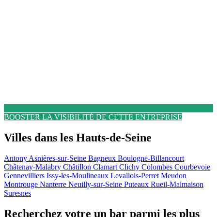
BOOSTER LA VISIBILITÉ DE CETTE ENTREPRISE
Villes dans les Hauts-de-Seine
Antony
Asnières-sur-Seine
Bagneux
Boulogne-Billancourt
Châtenay-Malabry
Châtillon
Clamart
Clichy
Colombes
Courbevoie
Gennevilliers
Issy-les-Moulineaux
Levallois-Perret
Meudon
Montrouge
Nanterre
Neuilly-sur-Seine
Puteaux
Rueil-Malmaison
Suresnes
Recherchez votre un bar parmi les plus