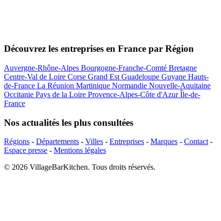
Découvrez les entreprises en France par Région
Auvergne-Rhône-Alpes
Bourgogne-Franche-Comté
Bretagne
Centre-Val de Loire
Corse
Grand Est
Guadeloupe
Guyane
Hauts-
de-France
La Réunion
Martinique
Normandie
Nouvelle-Aquitaine
Occitanie
Pays de la Loire
Provence-Alpes-Côte d'Azur
Île-de-
France
Nos actualités les plus consultées
Régions
-
Départements
-
Villes
-
Entreprises
-
Marques
-
Contact
-
Espace presse
-
Mentions légales
© 2026 VillageBarKitchen. Tous droits réservés.