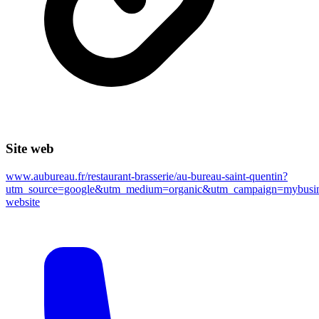
Site web
www.aubureau.fr/restaurant-brasserie/au-bureau-saint-quentin?
utm_source=google&utm_medium=organic&utm_campaign=mybusin
website