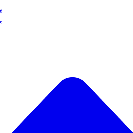
se
se