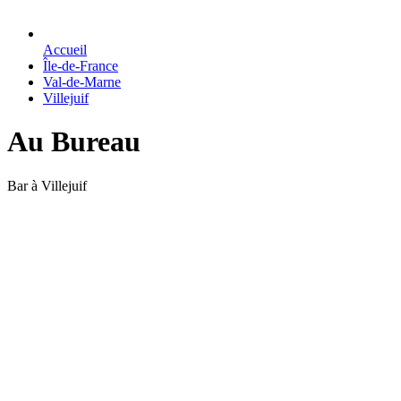
Accueil
Île-de-France
Val-de-Marne
Villejuif
Au Bureau
Bar à Villejuif