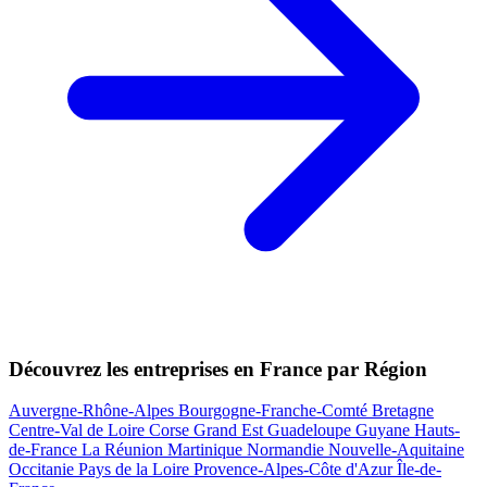
Découvrez les entreprises en France par Région
Auvergne-Rhône-Alpes
Bourgogne-Franche-Comté
Bretagne
Centre-Val de Loire
Corse
Grand Est
Guadeloupe
Guyane
Hauts-
de-France
La Réunion
Martinique
Normandie
Nouvelle-Aquitaine
Occitanie
Pays de la Loire
Provence-Alpes-Côte d'Azur
Île-de-