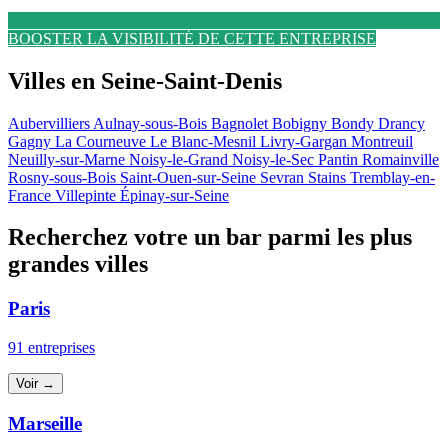
BOOSTER LA VISIBILITÉ DE CETTE ENTREPRISE
Villes en Seine-Saint-Denis
Aubervilliers
Aulnay-sous-Bois
Bagnolet
Bobigny
Bondy
Drancy
Gagny
La Courneuve
Le Blanc-Mesnil
Livry-Gargan
Montreuil
Neuilly-sur-Marne
Noisy-le-Grand
Noisy-le-Sec
Pantin
Romainville
Rosny-sous-Bois
Saint-Ouen-sur-Seine
Sevran
Stains
Tremblay-en-
France
Villepinte
Épinay-sur-Seine
Recherchez votre un bar parmi les plus
grandes villes
Paris
91 entreprises
Voir →
Marseille