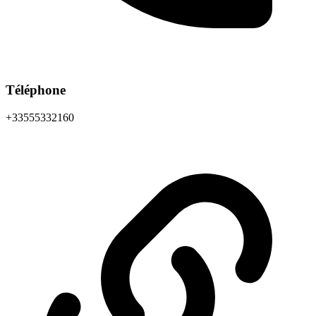
Téléphone
+33555332160