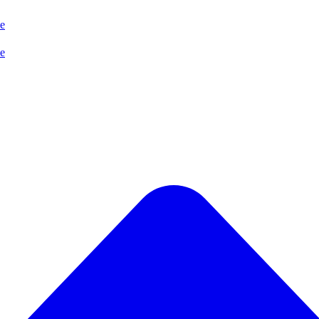
se
se