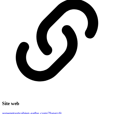
Site web
auperetoutvabien.eatbu.com/?lang=fr