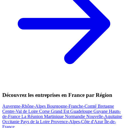
Découvrez les entreprises en France par Région
Auvergne-Rhône-Alpes
Bourgogne-Franche-Comté
Bretagne
Centre-Val de Loire
Corse
Grand Est
Guadeloupe
Guyane
Hauts-
de-France
La Réunion
Martinique
Normandie
Nouvelle-Aquitaine
Occitanie
Pays de la Loire
Provence-Alpes-Côte d'Azur
Île-de-
France