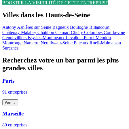
BOOSTER LA VISIBILITÉ DE CETTE ENTREPRISE
Villes dans les Hauts-de-Seine
Antony
Asnières-sur-Seine
Bagneux
Boulogne-Billancourt
Châtenay-Malabry
Châtillon
Clamart
Clichy
Colombes
Courbevoie
Gennevilliers
Issy-les-Moulineaux
Levallois-Perret
Meudon
Montrouge
Nanterre
Neuilly-sur-Seine
Puteaux
Rueil-Malmaison
Suresnes
Recherchez votre un bar parmi les plus
grandes villes
Paris
91 entreprises
Voir →
Marseille
80 entreprises