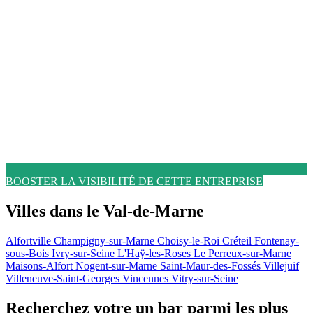
BOOSTER LA VISIBILITÉ DE CETTE ENTREPRISE
Villes dans le Val-de-Marne
Alfortville
Champigny-sur-Marne
Choisy-le-Roi
Créteil
Fontenay-
sous-Bois
Ivry-sur-Seine
L'Haÿ-les-Roses
Le Perreux-sur-Marne
Maisons-Alfort
Nogent-sur-Marne
Saint-Maur-des-Fossés
Villejuif
Villeneuve-Saint-Georges
Vincennes
Vitry-sur-Seine
Recherchez votre un bar parmi les plus