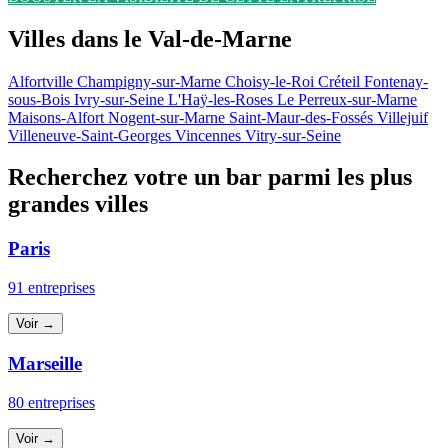
Villes dans le Val-de-Marne
Alfortville
Champigny-sur-Marne
Choisy-le-Roi
Créteil
Fontenay-
sous-Bois
Ivry-sur-Seine
L'Haÿ-les-Roses
Le Perreux-sur-Marne
Maisons-Alfort
Nogent-sur-Marne
Saint-Maur-des-Fossés
Villejuif
Villeneuve-Saint-Georges
Vincennes
Vitry-sur-Seine
Recherchez votre un bar parmi les plus
grandes villes
Paris
91 entreprises
Voir →
Marseille
80 entreprises
Voir →