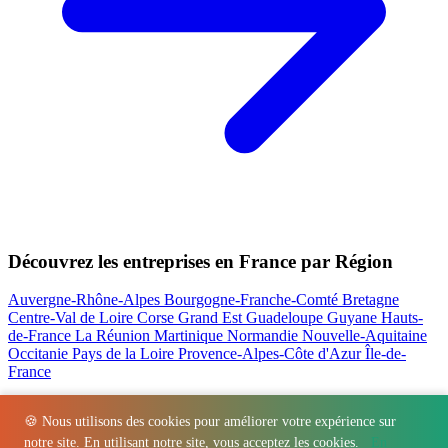
Découvrez les entreprises en France par Région
Auvergne-Rhône-Alpes
Bourgogne-Franche-Comté
Bretagne
Centre-Val de Loire
Corse
Grand Est
Guadeloupe
Guyane
Hauts-
de-France
La Réunion
Martinique
Normandie
Nouvelle-Aquitaine
Occitanie
Pays de la Loire
Provence-Alpes-Côte d'Azur
Île-de-
France
Nos actualités les plus consultées
🍪 Nous utilisons des cookies pour améliorer votre expérience sur
notre site. En utilisant notre site, vous acceptez les cookies.
En