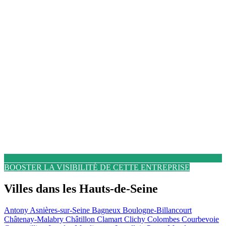
BOOSTER LA VISIBILITÉ DE CETTE ENTREPRISE
Villes dans les Hauts-de-Seine
Antony
Asnières-sur-Seine
Bagneux
Boulogne-Billancourt
Châtenay-Malabry
Châtillon
Clamart
Clichy
Colombes
Courbevoie