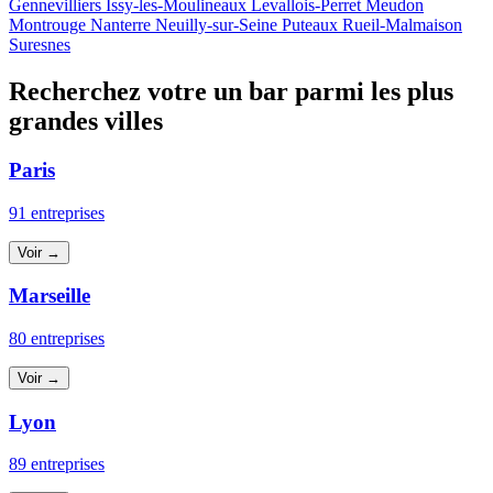
Gennevilliers
Issy-les-Moulineaux
Levallois-Perret
Meudon
Montrouge
Nanterre
Neuilly-sur-Seine
Puteaux
Rueil-Malmaison
Suresnes
Recherchez votre un bar parmi les plus
grandes villes
Paris
91 entreprises
Voir →
Marseille
80 entreprises
Voir →
Lyon
89 entreprises