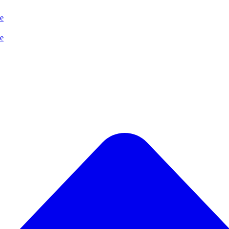
se
se