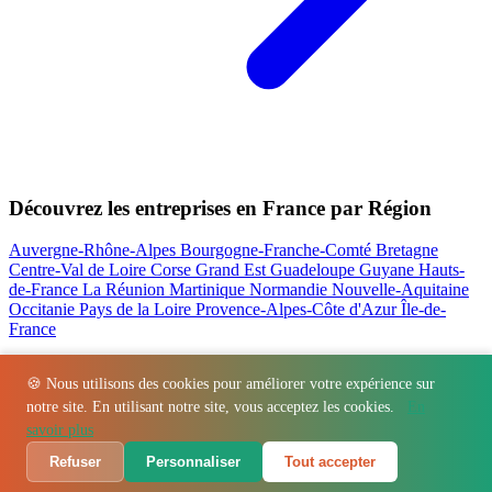
Découvrez les entreprises en France par Région
Auvergne-Rhône-Alpes
Bourgogne-Franche-Comté
Bretagne
Centre-Val de Loire
Corse
Grand Est
Guadeloupe
Guyane
Hauts-
de-France
La Réunion
Martinique
Normandie
Nouvelle-Aquitaine
Occitanie
Pays de la Loire
Provence-Alpes-Côte d'Azur
Île-de-
France
Nos actualités les plus consultées
🍪 Nous utilisons des cookies pour améliorer votre expérience sur
notre site. En utilisant notre site, vous acceptez les cookies.
En
Régions
-
Départements
-
Villes
-
Entreprises
-
Marques
-
Contact
-
savoir plus
Espace presse
-
Mentions légales
Refuser
Personnaliser
Tout accepter
© 2026 VillageBarKitchen. Tous droits réservés.