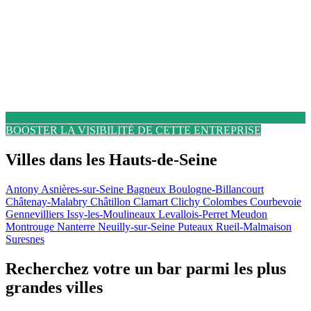
BOOSTER LA VISIBILITÉ DE CETTE ENTREPRISE
Villes dans les Hauts-de-Seine
Antony
Asnières-sur-Seine
Bagneux
Boulogne-Billancourt
Châtenay-Malabry
Châtillon
Clamart
Clichy
Colombes
Courbevoie
Gennevilliers
Issy-les-Moulineaux
Levallois-Perret
Meudon
Montrouge
Nanterre
Neuilly-sur-Seine
Puteaux
Rueil-Malmaison
Suresnes
Recherchez votre un bar parmi les plus
grandes villes