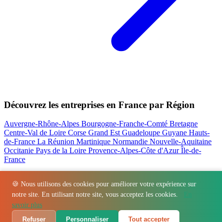
Découvrez les entreprises en France par Région
Auvergne-Rhône-Alpes
Bourgogne-Franche-Comté
Bretagne
Centre-Val de Loire
Corse
Grand Est
Guadeloupe
Guyane
Hauts-
de-France
La Réunion
Martinique
Normandie
Nouvelle-Aquitaine
Occitanie
Pays de la Loire
Provence-Alpes-Côte d'Azur
Île-de-
France
Nos actualités les plus consultées
🍪 Nous utilisons des cookies pour améliorer votre expérience sur
notre site. En utilisant notre site, vous acceptez les cookies.
En
Régions
-
Départements
-
Villes
-
Entreprises
-
Marques
-
Contact
-
savoir plus
Espace presse
-
Mentions légales
Refuser
Personnaliser
Tout accepter