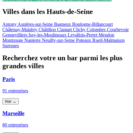
Villes dans les Hauts-de-Seine
Antony
Asnières-sur-Seine
Bagneux
Boulogne-Billancourt
Châtenay-Malabry
Châtillon
Clamart
Clichy
Colombes
Courbevoie
Gennevilliers
Issy-les-Moulineaux
Levallois-Perret
Meudon
Montrouge
Nanterre
Neuilly-sur-Seine
Puteaux
Rueil-Malmaison
Suresnes
Recherchez votre un bar parmi les plus
grandes villes
Paris
91 entreprises
Voir →
Marseille
80 entreprises