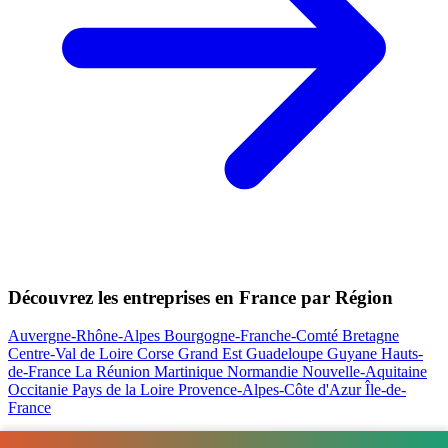
Découvrez les entreprises en France par Région
Auvergne-Rhône-Alpes
Bourgogne-Franche-Comté
Bretagne
Centre-Val de Loire
Corse
Grand Est
Guadeloupe
Guyane
Hauts-
de-France
La Réunion
Martinique
Normandie
Nouvelle-Aquitaine
Occitanie
Pays de la Loire
Provence-Alpes-Côte d'Azur
Île-de-
France
Nos actualités les plus consultées