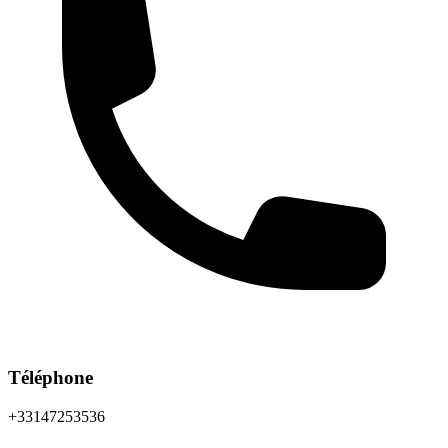
Téléphone
+33147253536