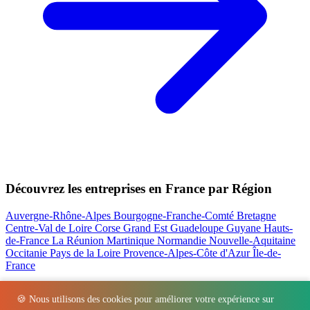
Découvrez les entreprises en France par Région
Auvergne-Rhône-Alpes
Bourgogne-Franche-Comté
Bretagne
Centre-Val de Loire
Corse
Grand Est
Guadeloupe
Guyane
Hauts-
de-France
La Réunion
Martinique
Normandie
Nouvelle-Aquitaine
Occitanie
Pays de la Loire
Provence-Alpes-Côte d'Azur
Île-de-
France
Nos actualités les plus consultées
🍪 Nous utilisons des cookies pour améliorer votre expérience sur