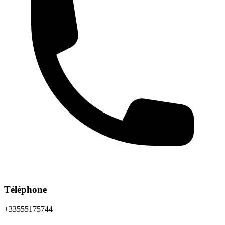
Téléphone
+33555175744