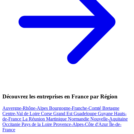
Découvrez les entreprises en France par Région
Auvergne-Rhône-Alpes
Bourgogne-Franche-Comté
Bretagne
Centre-Val de Loire
Corse
Grand Est
Guadeloupe
Guyane
Hauts-
de-France
La Réunion
Martinique
Normandie
Nouvelle-Aquitaine
Occitanie
Pays de la Loire
Provence-Alpes-Côte d'Azur
Île-de-
France