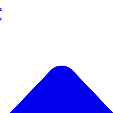
se
se