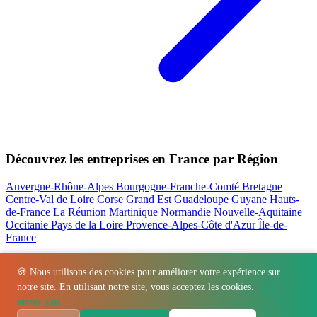
Découvrez les entreprises en France par Région
Auvergne-Rhône-Alpes
Bourgogne-Franche-Comté
Bretagne
Centre-Val de Loire
Corse
Grand Est
Guadeloupe
Guyane
Hauts-
de-France
La Réunion
Martinique
Normandie
Nouvelle-Aquitaine
Occitanie
Pays de la Loire
Provence-Alpes-Côte d'Azur
Île-de-
France
Nos actualités les plus consultées
🍪 Nous utilisons des cookies pour améliorer votre expérience sur
notre site. En utilisant notre site, vous acceptez les cookies.
En
Régions
-
Départements
-
Villes
-
Entreprises
-
Marques
-
Contact
-
savoir plus
Espace presse
-
Mentions légales