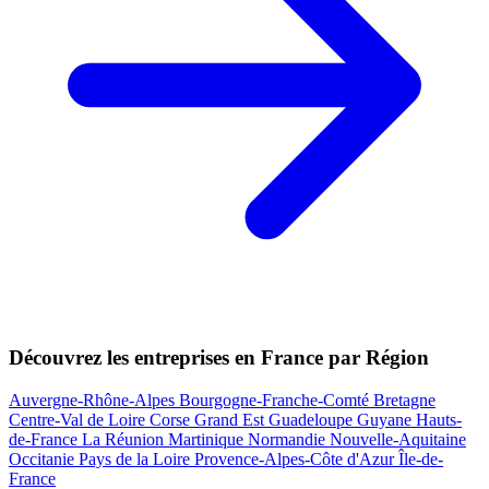
Découvrez les entreprises en France par Région
Auvergne-Rhône-Alpes
Bourgogne-Franche-Comté
Bretagne
Centre-Val de Loire
Corse
Grand Est
Guadeloupe
Guyane
Hauts-
de-France
La Réunion
Martinique
Normandie
Nouvelle-Aquitaine
Occitanie
Pays de la Loire
Provence-Alpes-Côte d'Azur
Île-de-
France