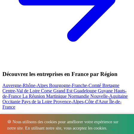
Découvrez les entreprises en France par Région
Auvergne-Rhône-Alpes
Bourgogne-Franche-Comté
Bretagne
Centre-Val de Loire
Corse
Grand Est
Guadeloupe
Guyane
Hauts-
de-France
La Réunion
Martinique
Normandie
Nouvelle-Aquitaine
Occitanie
Pays de la Loire
Provence-Alpes-Côte d'Azur
Île-de-
France
Nos actualités les plus consultées
🍪 Nous utilisons des cookies pour améliorer votre expérience sur
notre site. En utilisant notre site, vous acceptez les cookies.
En
Régions
-
Départements
-
Villes
-
Entreprises
-
Marques
-
Contact
-