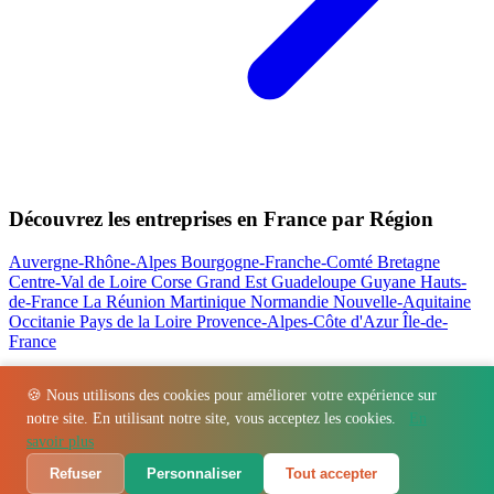
Découvrez les entreprises en France par Région
Auvergne-Rhône-Alpes
Bourgogne-Franche-Comté
Bretagne
Centre-Val de Loire
Corse
Grand Est
Guadeloupe
Guyane
Hauts-
de-France
La Réunion
Martinique
Normandie
Nouvelle-Aquitaine
Occitanie
Pays de la Loire
Provence-Alpes-Côte d'Azur
Île-de-
France
Nos actualités les plus consultées
🍪 Nous utilisons des cookies pour améliorer votre expérience sur
notre site. En utilisant notre site, vous acceptez les cookies.
En
Régions
-
Départements
-
Villes
-
Entreprises
-
Marques
-
Contact
-
savoir plus
Espace presse
-
Mentions légales
Refuser
Personnaliser
Tout accepter
© 2026 VillageBarKitchen. Tous droits réservés.