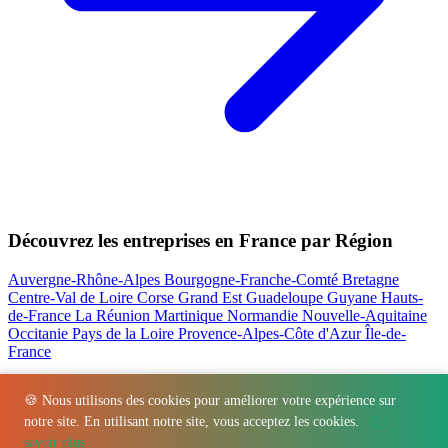
Découvrez les entreprises en France par Région
Auvergne-Rhône-Alpes
Bourgogne-Franche-Comté
Bretagne
Centre-Val de Loire
Corse
Grand Est
Guadeloupe
Guyane
Hauts-
de-France
La Réunion
Martinique
Normandie
Nouvelle-Aquitaine
Occitanie
Pays de la Loire
Provence-Alpes-Côte d'Azur
Île-de-
France
Nos actualités les plus consultées
🍪 Nous utilisons des cookies pour améliorer votre expérience sur
notre site. En utilisant notre site, vous acceptez les cookies.
En
Régions
-
Départements
-
Villes
-
Entreprises
-
Marques
-
Contact
-
savoir plus
Espace presse
-
Mentions légales