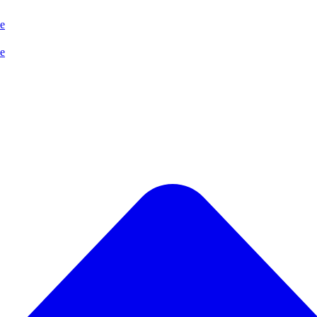
se
se