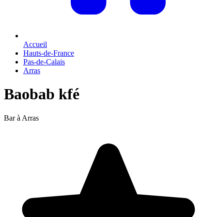
Accueil
Hauts-de-France
Pas-de-Calais
Arras
Baobab kfé
Bar à Arras