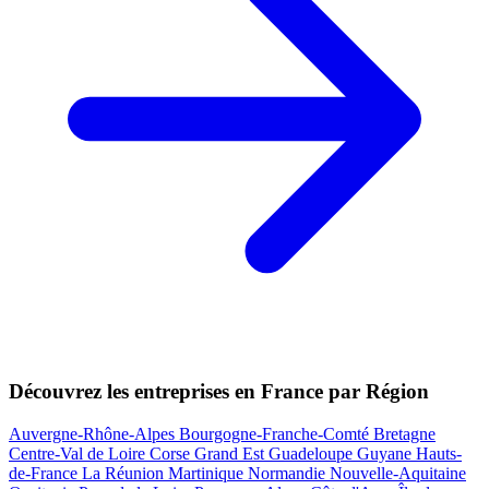
Découvrez les entreprises en France par Région
Auvergne-Rhône-Alpes
Bourgogne-Franche-Comté
Bretagne
Centre-Val de Loire
Corse
Grand Est
Guadeloupe
Guyane
Hauts-
de-France
La Réunion
Martinique
Normandie
Nouvelle-Aquitaine