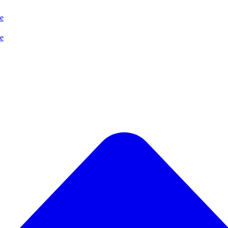
se
se