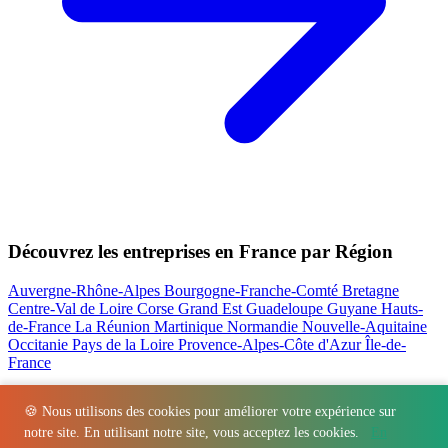
Découvrez les entreprises en France par Région
Auvergne-Rhône-Alpes
Bourgogne-Franche-Comté
Bretagne
Centre-Val de Loire
Corse
Grand Est
Guadeloupe
Guyane
Hauts-
de-France
La Réunion
Martinique
Normandie
Nouvelle-Aquitaine
Occitanie
Pays de la Loire
Provence-Alpes-Côte d'Azur
Île-de-
France
Nos actualités les plus consultées
🍪 Nous utilisons des cookies pour améliorer votre expérience sur
notre site. En utilisant notre site, vous acceptez les cookies.
En
Régions
-
Départements
-
Villes
-
Entreprises
-
Marques
-
Contact
-