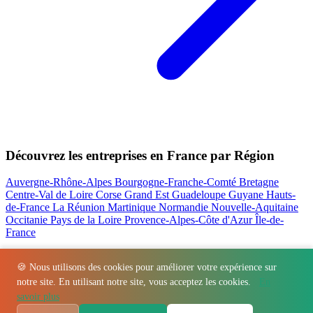
Découvrez les entreprises en France par Région
Auvergne-Rhône-Alpes
Bourgogne-Franche-Comté
Bretagne
Centre-Val de Loire
Corse
Grand Est
Guadeloupe
Guyane
Hauts-
de-France
La Réunion
Martinique
Normandie
Nouvelle-Aquitaine
Occitanie
Pays de la Loire
Provence-Alpes-Côte d'Azur
Île-de-
France
Nos actualités les plus consultées
🍪 Nous utilisons des cookies pour améliorer votre expérience sur
notre site. En utilisant notre site, vous acceptez les cookies.
En
Régions
-
Départements
-
Villes
-
Entreprises
-
Marques
-
Contact
-
savoir plus
Espace presse
-
Mentions légales