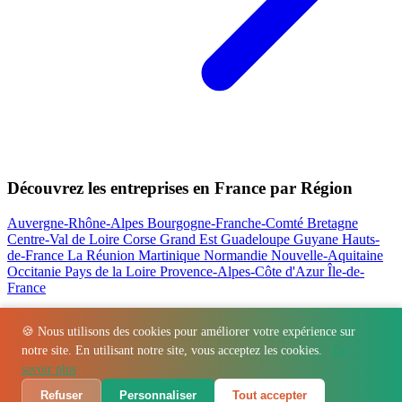
Découvrez les entreprises en France par Région
Auvergne-Rhône-Alpes
Bourgogne-Franche-Comté
Bretagne
Centre-Val de Loire
Corse
Grand Est
Guadeloupe
Guyane
Hauts-
de-France
La Réunion
Martinique
Normandie
Nouvelle-Aquitaine
Occitanie
Pays de la Loire
Provence-Alpes-Côte d'Azur
Île-de-
France
Nos actualités les plus consultées
🍪 Nous utilisons des cookies pour améliorer votre expérience sur
notre site. En utilisant notre site, vous acceptez les cookies.
En
Régions
-
Départements
-
Villes
-
Entreprises
-
Marques
-
Contact
-
savoir plus
Espace presse
-
Mentions légales
Refuser
Personnaliser
Tout accepter