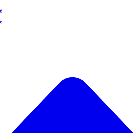
se
se