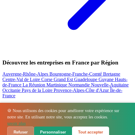
Découvrez les entreprises en France par Région
Auvergne-Rhône-Alpes
Bourgogne-Franche-Comté
Bretagne
Centre-Val de Loire
Corse
Grand Est
Guadeloupe
Guyane
Hauts-
de-France
La Réunion
Martinique
Normandie
Nouvelle-Aquitaine
Occitanie
Pays de la Loire
Provence-Alpes-Côte d'Azur
Île-de-
France
Nos actualités les plus consultées
🍪 Nous utilisons des cookies pour améliorer votre expérience sur
notre site. En utilisant notre site, vous acceptez les cookies.
En
Régions
-
Départements
-
Villes
-
Entreprises
-
Marques
-
Contact
-
savoir plus
Espace presse
-
Mentions légales
Refuser
Personnaliser
Tout accepter
© 2026 VillageBarKitchen. Tous droits réservés.